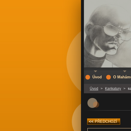
Úvod
O Mahám
Úvod
>
Karikatury
>
s
<<
PŘEDCHOZÍ